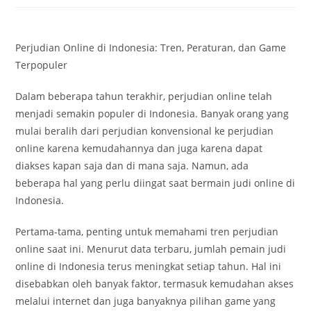
Perjudian Online di Indonesia: Tren, Peraturan, dan Game
Terpopuler
Dalam beberapa tahun terakhir, perjudian online telah
menjadi semakin populer di Indonesia. Banyak orang yang
mulai beralih dari perjudian konvensional ke perjudian
online karena kemudahannya dan juga karena dapat
diakses kapan saja dan di mana saja. Namun, ada
beberapa hal yang perlu diingat saat bermain judi online di
Indonesia.
Pertama-tama, penting untuk memahami tren perjudian
online saat ini. Menurut data terbaru, jumlah pemain judi
online di Indonesia terus meningkat setiap tahun. Hal ini
disebabkan oleh banyak faktor, termasuk kemudahan akses
melalui internet dan juga banyaknya pilihan game yang