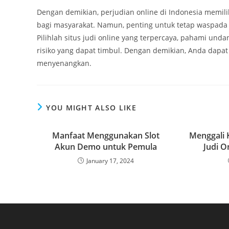
Dengan demikian, perjudian online di Indonesia memil
bagi masyarakat. Namun, penting untuk tetap waspada 
Pilihlah situs judi online yang terpercaya, pahami un
risiko yang dapat timbul. Dengan demikian, Anda dapa
menyenangkan.
YOU MIGHT ALSO LIKE
Manfaat Menggunakan Slot
Menggali 
Akun Demo untuk Pemula
Judi O
January 17, 2024