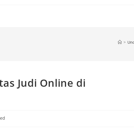
>
Unc
s Judi Online di
zed