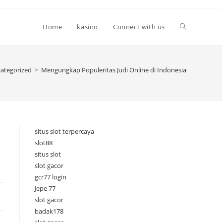
Toggle
Home
kasino
Connect with us
website
ategorized
>
Mengungkap Populeritas Judi Online di Indonesia
search
situs slot terpercaya
slot88
situs slot
slot gacor
gcr77 login
Jepe 77
slot gacor
badak178